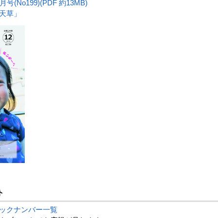
(No199)(PDF 約13MB)
上天草」
ト
ックナンバー一覧