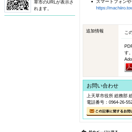
スマートフォンや
草市のURLが表示さ
https://machiiro.to
れます。
追加情報
こ
PD
す
A
お問い合わせ
上天草市役所 総務部 
電話番号：0964-26-55