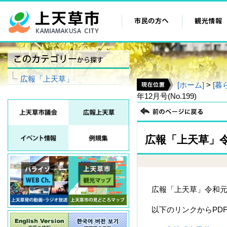
広報「上天草」
[ホーム]
>
[暮
年12月号(No.199)
広報「上天草」令和
広報「上天草」令和元
以下のリンクからPD