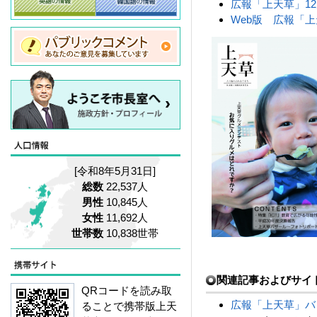
広報「上天草」12月号
Web版 広報「
[令和8年5月31日]
総数
22,537人
男性
10,845人
女性
11,692人
世帯数
10,838世帯
関連記事およびサイ
QRコードを読み取
広報「上天草」バ
ることで携帯版上天