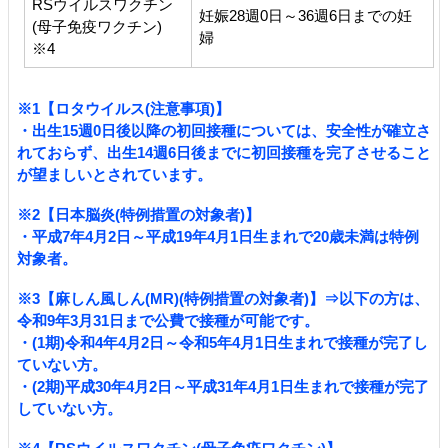
RSウイルスワクチン
妊娠28週0日～36週6日までの妊
(母子免疫ワクチン)
婦
※4
※1【ロタウイルス(注意事項)】
・出生15週0日後以降の初回接種については、安全性が確立さ
れておらず、出生14週6日後までに初回接種を完了させること
が望ましいとされています。
※2【日本脳炎(特例措置の対象者)】
・平成7年4月2日～平成19年4月1日生まれで20歳未満は特例
対象者。
※3【麻しん風しん(MR)(特例措置の対象者)】⇒以下の方は、
令和9年3月31日まで公費で接種が可能です。
・(1期)令和4年4月2日～令和5年4月1日生まれで接種が完了し
ていない方。
・(2期)平成30年4月2日～平成31年4月1日生まれで接種が完了
していない方。