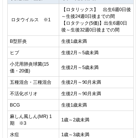
【ロタリックス】 出生6週0日後
～生後24週0日後までの間
ロタウイルス ※1
【ロタテック(5価)】出生6週0日
後～生後32週0日後までの間
B型肝炎
生後1歳未満
ヒブ
生後2月～5歳未満
小児用肺炎球菌(15
生後2月～5歳未満
価・20価)
五種混合・三種混合
生後2月～90月未満
不活化ポリオ
生後2月～90月未満
BCG
生後1歳未満
麻しん風しん(MR) 1
1歳～2歳未満
期 ※3
水痘
1歳～3歳未満