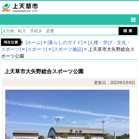
[ホーム]
>
[暮らしのガイド]
>
[人権・学び・文化・
スポーツ]
>
[スポーツ]
>
[スポーツ施設]
> 上天草市大矢野総合ス
ポーツ公園
上天草市大矢野総合スポーツ公園
更新日：2023年5月8日