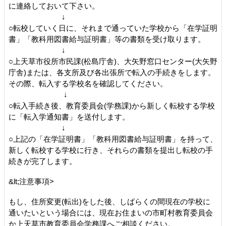
に連絡しておいて下さい。
↓
○転校していく日に、それまで通っていた学校から「在学証明
書」「教科用図書給与証明書」等の書類を受け取ります。
↓
○上天草市役所市民課(松島庁舎)、大矢野窓口センター(大矢野
庁舎)または、各支所及び各出張所で転入の手続きをします。
その際、転入する学校名を確認してください。
↓
○転入手続き後、教育委員会(学務課)から新しく転校する学校
に「転入学通知書」を送付します。
↓
○上記の「在学証明書」「教科用図書給与証明書」を持って、
新しく転校する学校に行き、それらの書類を提出し転校の手
続きが完了します。
&lt;注意事項>
もし、住所変更(転出)をした後、しばらくの間現在の学校に
通いたいという場合には、現在お住まいの市町村教育委員会
か上天草市教育委員会学務課へご相談ください。