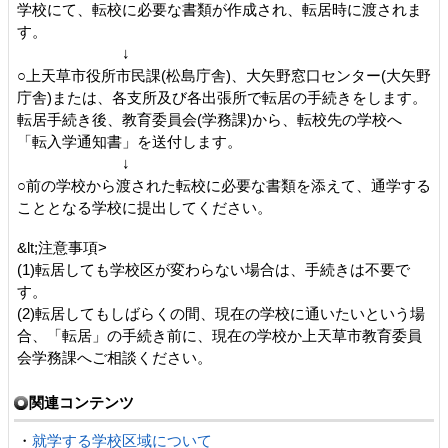
学校にて、転校に必要な書類が作成され、転居時に渡されま
す。
↓
○上天草市役所市民課(松島庁舎)、大矢野窓口センター(大矢野
庁舎)または、各支所及び各出張所で転居の手続きをします。
転居手続き後、教育委員会(学務課)から、転校先の学校へ
「転入学通知書」を送付します。
↓
○前の学校から渡された転校に必要な書類を添えて、通学する
こととなる学校に提出してください。
&lt;注意事項>
(1)転居しても学校区が変わらない場合は、手続きは不要で
す。
(2)転居してもしばらくの間、現在の学校に通いたいという場
合、「転居」の手続き前に、現在の学校か上天草市教育委員
会学務課へご相談ください。
関連コンテンツ
・
就学する学校区域について