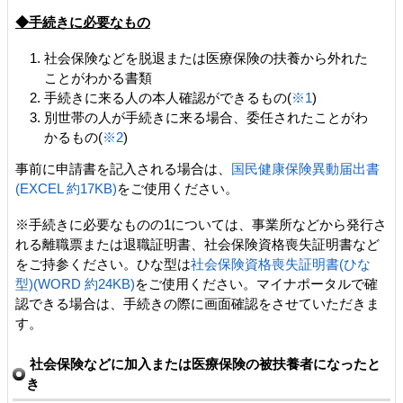
◆手続きに必要なもの
社会保険などを脱退または医療保険の扶養から外れた
ことがわかる書類
手続きに来る人の本人確認ができるもの(
※1
)
別世帯の人が手続きに来る場合、委任されたことがわ
かるもの(
※2
)
事前に申請書を記入される場合は、
国民健康保険異動届出書
(EXCEL 約17KB)
をご使用ください。
※手続きに必要なものの1については、事業所などから発行さ
れる離職票または退職証明書、社会保険資格喪失証明書など
をご持参ください。ひな型は
社会保険資格喪失証明書(ひな
型)(WORD 約24KB)
をご使用ください。マイナポータルで確
認できる場合は、手続きの際に画面確認をさせていただきま
す。
社会保険などに加入または医療保険の被扶養者になったと
き