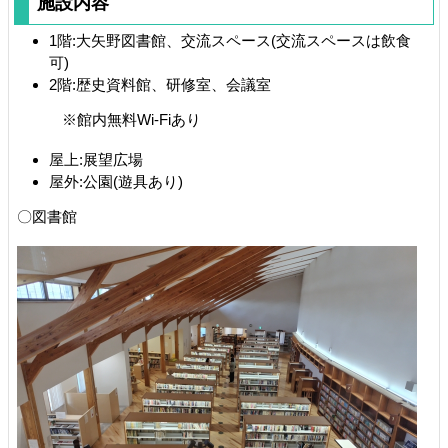
施設内容
1階:大矢野図書館、交流スペース(交流スペースは飲食
可)
2階:歴史資料館、研修室、会議室
※館内無料Wi-Fiあり
屋上:展望広場
屋外:公園(遊具あり)
〇図書館