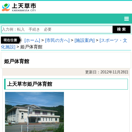
[ホーム]
>
[市民の方へ]
>
[施設案内]
>
[スポーツ・文
化施設]
> 姫戸体育館
姫戸体育館
更新日：2012年11月28日
上天草市姫戸体育館