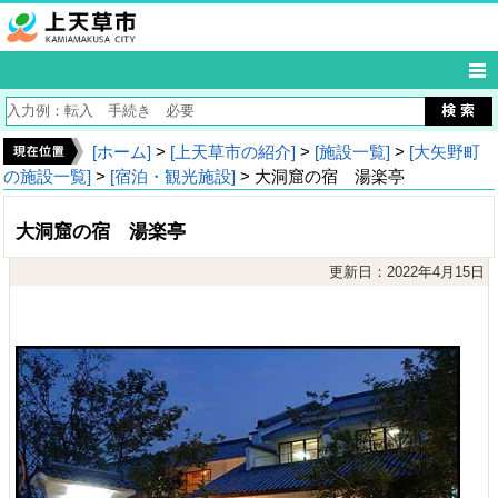
[ホーム]
>
[上天草市の紹介]
>
[施設一覧]
>
[大矢野町
の施設一覧]
>
[宿泊・観光施設]
> 大洞窟の宿 湯楽亭
大洞窟の宿 湯楽亭
更新日：2022年4月15日