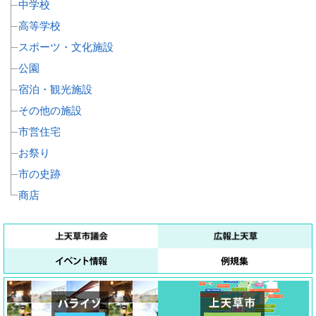
中学校
高等学校
スポーツ・文化施設
公園
宿泊・観光施設
その他の施設
市営住宅
お祭り
市の史跡
商店