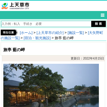
[ホーム]
>
[上天草市の紹介]
>
[施設一覧]
>
[大矢野町
の施設一覧]
>
[宿泊・観光施設]
> 旅亭 藍の岬
旅亭 藍の岬
更新日：2022年4月15日