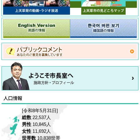
[令和8年5月31日]
総数
22,537人
男性
10,845人
女性
11,692人
世帯数
10,838世帯