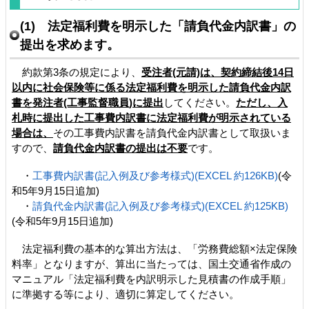
(1) 法定福利費を明示した「請負代金内訳書」の
提出を求めます。
約款第3条の規定により、
受注者(元請)は、契約締結後14日
以内に社会保険等に係る法定福利費を明示した請負代金内訳
書を発注者(工事監督職員)に提出
してください。
ただし、入
札時に提出した工事費内訳書に法定福利費が明示されている
場合は、
その工事費内訳書を請負代金内訳書として取扱いま
すので、
請負代金内訳書の提出は不要
です。
・
工事費内訳書(記入例及び参考様式)(EXCEL 約126KB)
(令
和5年9月15日追加)
・
請負代金内訳書(記入例及び参考様式)(EXCEL 約125KB)
(令和5年9月15日追加)
法定福利費の基本的な算出方法は、「労務費総額×法定保険
料率」となりますが、算出に当たっては、国土交通省作成の
マニュアル「法定福利費を内訳明示した見積書の作成手順」
に準拠する等により、適切に算定してください。