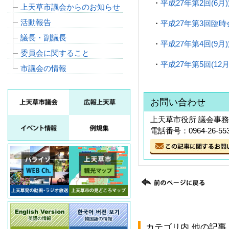
・
平成27年第2回(6月
上天草市議会からのお知らせ
活動報告
・
平成27年第3回臨時
議長・副議長
・
平成27年第4回(9月
委員会に関すること
・
平成27年第5回(12
市議会の情報
お問い合わせ
上天草市役所 議会事
電話番号：0964-26-55
カテゴリ内 他の記事