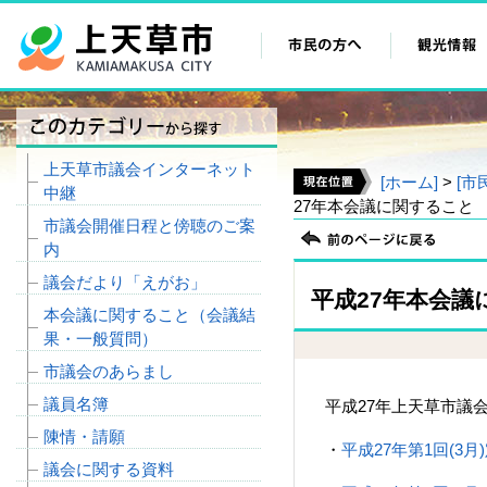
上天草市議会インターネット
[ホーム]
>
[市
中継
27年本会議に関すること
市議会開催日程と傍聴のご案
内
議会だより「えがお」
平成27年本会議
本会議に関すること（会議結
果・一般質問）
市議会のあらまし
議員名簿
平成27年上天草市議
陳情・請願
・
平成27年第1回(3月
議会に関する資料