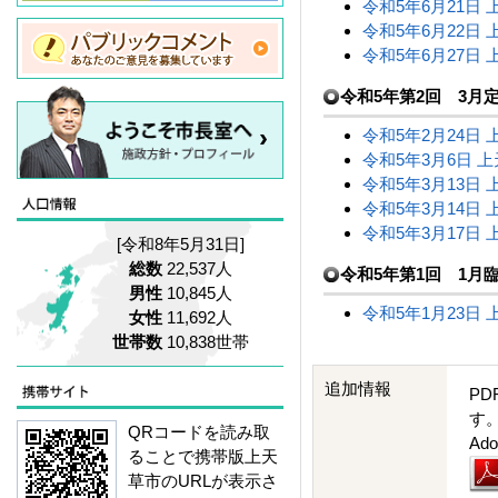
令和5年6月21日 
令和5年6月22日 
令和5年6月27日 
令和5年第2回 3月
令和5年2月24日 
令和5年3月6日 上
令和5年3月13日 
令和5年3月14日 
令和5年3月17日 
[令和8年5月31日]
総数
22,537人
令和5年第1回 1月
男性
10,845人
令和5年1月23日 
女性
11,692人
世帯数
10,838世帯
追加情報
PD
す
QRコードを読み取
A
ることで携帯版上天
草市のURLが表示さ