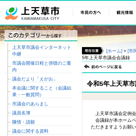
上天草市議会インターネット
[ホーム]
>
[市
中継
5年上天草市議会会議録
市議会開催日程と傍聴のご案
内
議会だより「えがお」
令和5年上天草
本会議に関すること（会議結
果・一般質問）
市議会のあらまし
議員名簿
上天草市議会定例会
会議録が本ホームペ
陳情・請願
ただきますようお願
議会に関する資料