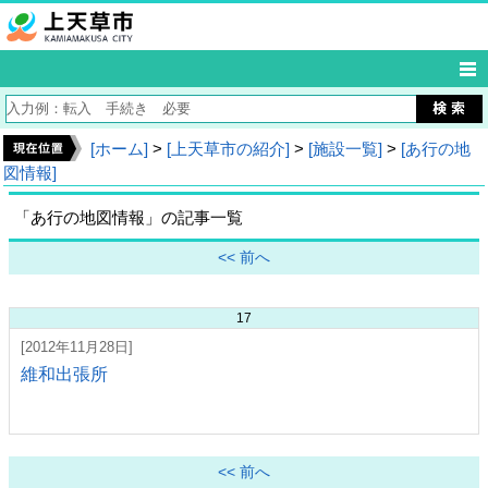
[ホーム]
>
[上天草市の紹介]
>
[施設一覧]
>
[あ行の地
図情報]
「あ行の地図情報」の記事一覧
<< 前へ
17
[2012年11月28日]
維和出張所
<< 前へ