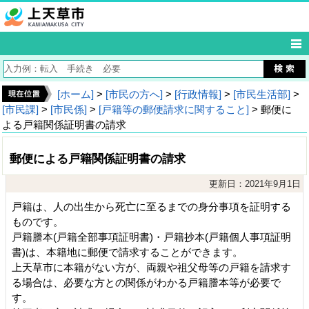
[ホーム]
>
[市民の方へ]
>
[行政情報]
>
[市民生活部]
>
[市民課]
>
[市民係]
>
[戸籍等の郵便請求に関すること]
> 郵便に
よる戸籍関係証明書の請求
郵便による戸籍関係証明書の請求
更新日：2021年9月1日
戸籍は、人の出生から死亡に至るまでの身分事項を証明する
ものです。
戸籍謄本(戸籍全部事項証明書)・戸籍抄本(戸籍個人事項証明
書)は、本籍地に郵便で請求することができます。
上天草市に本籍がない方が、両親や祖父母等の戸籍を請求す
る場合は、必要な方との関係がわかる戸籍謄本等が必要で
す。