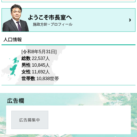
[令和8年5月31日]
総数
22,537人
男性
10,845人
女性
11,692人
世帯数
10,838世帯