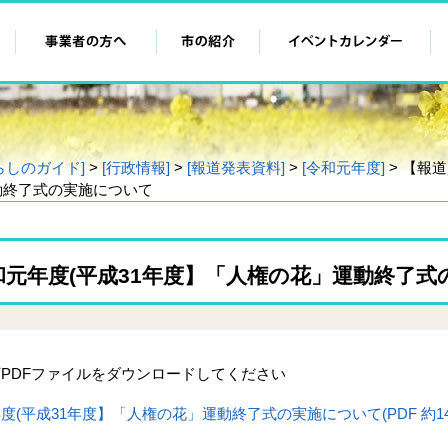
らしのガイド]
>
[行政情報]
>
[報道発表資料]
>
[令和元年度]
> 【報
動終了式の実施について
和元年度(平成31年度】「人権の花」運動終了式
PDFファイルをダウンロードしてください
(平成31年度】「人権の花」運動終了式の実施について(PDF 約148