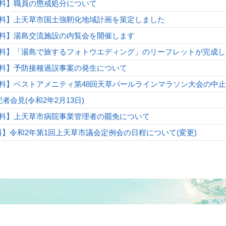
料】職員の懲戒処分について
料】上天草市国土強靭化地域計画を策定しました
料】湯島交流施設の内覧会を開催します
料】「湯島で旅するフォトウエディング」のリーフレットが完成
料】予防接種過誤事案の発生について
料】ベストアメニティ第48回天草パールラインマラソン大会の中
者会見(令和2年2月13日)
料】上天草市病院事業管理者の罷免について
】令和2年第1回上天草市議会定例会の日程について(変更)