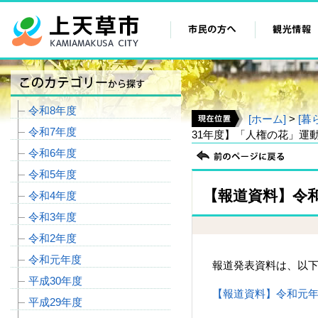
令和8年度
[ホーム]
>
[暮
令和7年度
31年度】「人権の花」運
令和6年度
令和5年度
【報道資料】令
令和4年度
令和3年度
令和2年度
令和元年度
報道発表資料は、以下
平成30年度
【報道資料】令和元年度
平成29年度