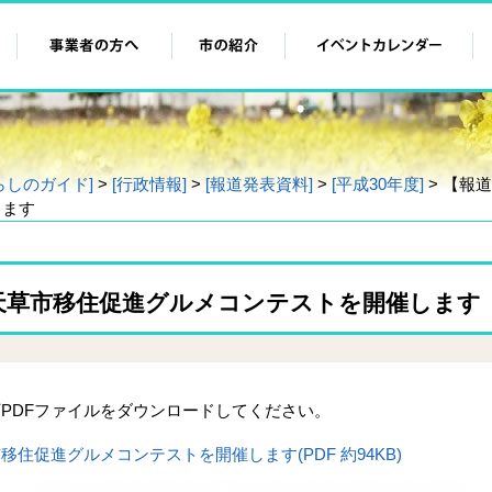
らしのガイド]
>
[行政情報]
>
[報道発表資料]
>
[平成30年度]
> 【報
します
天草市移住促進グルメコンテストを開催します
PDFファイルをダウンロードしてください。
住促進グルメコンテストを開催します(PDF 約94KB)