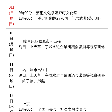
9日
(日
9時00分 芸術文化祭姫戸町文化祭
曜
13時00分 苓北町制施行70周年記念式典(苓北町)
日)
10
日
岐阜県各務原市へ出張
(月
終日、上天草・宇城水道企業団議会議員等視察研修
曜
日)
11
日
名古屋市出張中
(火
終日、上天草・宇城水道企業団議会議員等視察研修
曜
終了後、帰熊
日)
12
日
上京
(水
13時00分 全国市長会 社会文教委員会