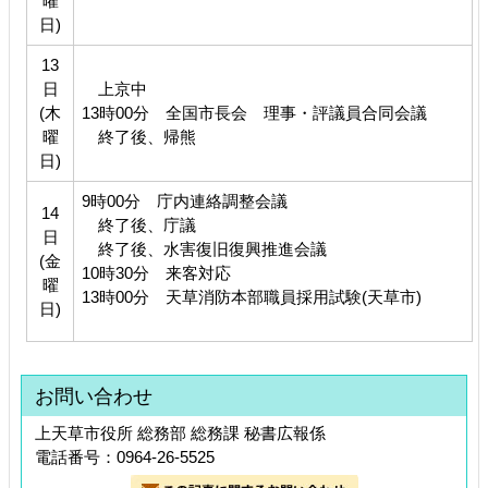
曜
日)
13
日
上京中
(木
13時00分 全国市長会 理事・評議員合同会議
曜
終了後、帰熊
日)
9時00分 庁内連絡調整会議
14
終了後、庁議
日
終了後、水害復旧復興推進会議
(金
10時30分 来客対応
曜
13時00分 天草消防本部職員採用試験(天草市)
日)
お問い合わせ
上天草市役所 総務部 総務課 秘書広報係
電話番号：0964-26-5525