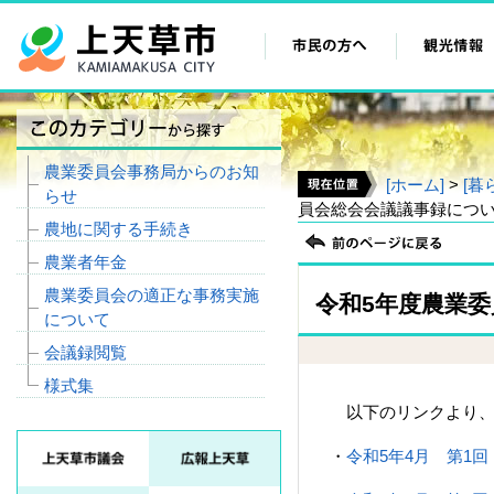
農業委員会事務局からのお知
[ホーム]
>
[暮
らせ
員会総会会議議事録につ
農地に関する手続き
農業者年金
農業委員会の適正な事務実施
令和5年度農業
について
会議録閲覧
様式集
以下のリンクより、
・
令和5年4月 第1回