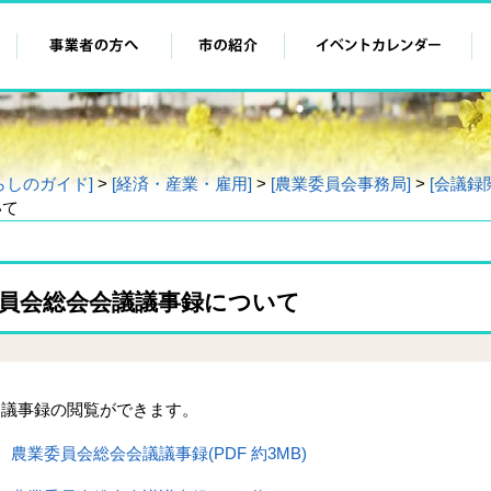
らしのガイド]
>
[経済・産業・雇用]
>
[農業委員会事務局]
>
[会議録
いて
委員会総会会議議事録について
議事録の閲覧ができます。
 農業委員会総会会議議事録(PDF 約3MB)