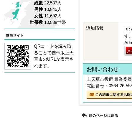
総数
22,537人
男性
10,845人
女性
11,692人
世帯数
10,838世帯
追加情報
PD
す
A
QRコードを読み取
ることで携帯版上天
草市のURLが表示さ
れます。
お問い合わせ
上天草市役所 農業委
電話番号：0964-26-55