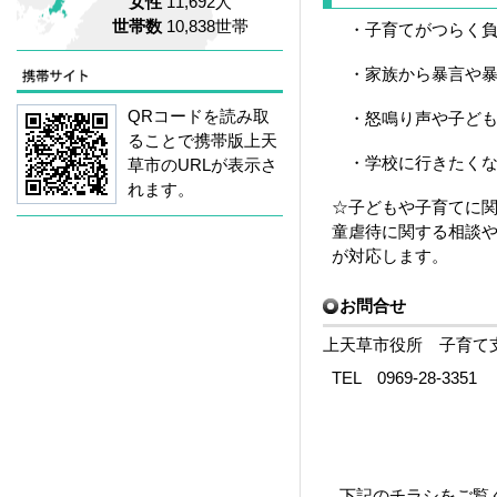
女性
11,692人
世帯数
10,838世帯
・子育てがつらく負
・家族から暴言や暴
QRコードを読み取
・怒鳴り声や子ども
ることで携帯版上天
・学校に行きたくな
草市のURLが表示さ
れます。
☆子どもや子育てに
童虐待に関する相談
が対応します。
お問合せ
上天草市役所 子育て支
TEL 0969-28-3351
下記のチラシをご覧