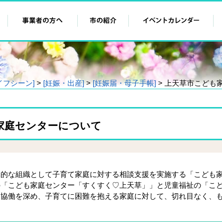
イフシーン]
>
[妊娠・出産]
>
[妊娠届・母子手帳]
> 上天草市こども
家庭センターについて
的な組織として子育て家庭に対する相談支援を実施する「こども
の「こども家庭センター「すくすく♡上天草」」と児童福祉の「こ
・協働を深め、子育てに困難を抱える家庭に対して、切れ目なく、