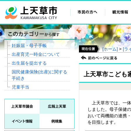
妊娠届・母子手帳
[ホーム]
>
[ラ
出産育児一時金について
出生届を提出する
国民健康保険(出産)に関する
上天草市こども
手続き
児童手当
上天草市では、一体
しました。母子保健
おいて両機能の連携
を目指します。