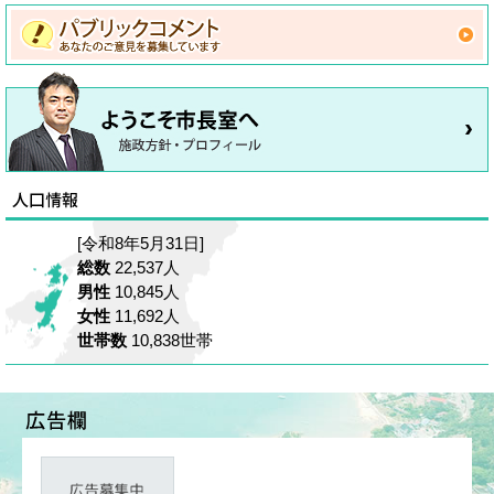
[令和8年5月31日]
総数
22,537人
男性
10,845人
女性
11,692人
世帯数
10,838世帯