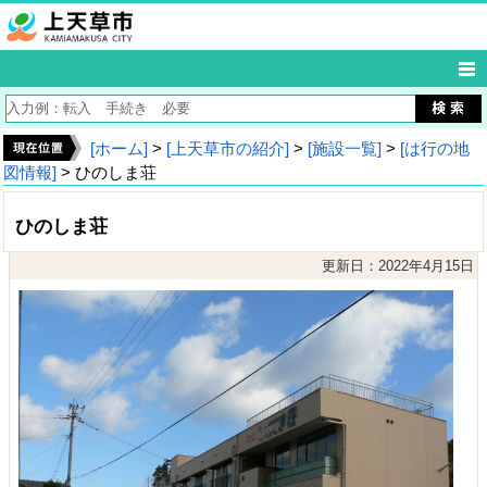
[ホーム]
>
[上天草市の紹介]
>
[施設一覧]
>
[は行の地
図情報]
> ひのしま荘
ひのしま荘
更新日：2022年4月15日